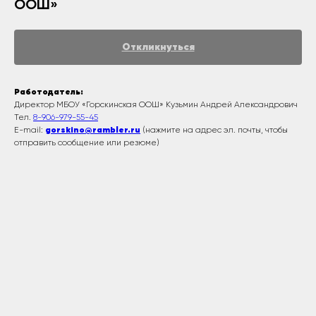
ООШ»
Откликнуться
Работодатель:
Директор МБОУ «Горскинская ООШ» Кузьмин Андрей Александрович
Тел.
8-906-979-55-45
E-mail:
gorskino@rambler.ru
(нажмите на адрес эл. почты, чтобы
отправить сообщение или резюме)