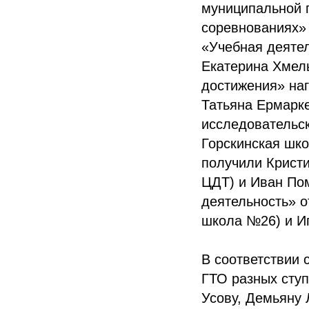
муниципальной п
соревнованиях» 
«Учебная деятел
Екатерина Хмель
достижения» наг
Татьяна Ермарке
исследовательск
Горскинская шко
получили Крист
ЦДТ) и Иван По
деятельность» о
школа №26) и И
В соответствии 
ГТО разных ступ
Усову, Демьяну 