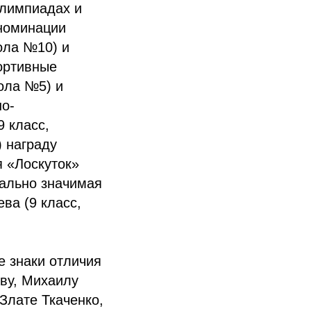
олимпиадах и
 номинации
ола №10) и
ортивные
ола №5) и
но-
 класс,
) награду
 «Лоскуток»
иально значимая
ва (9 класс,
е знаки отличия
ову, Михаилу
Злате Ткаченко,