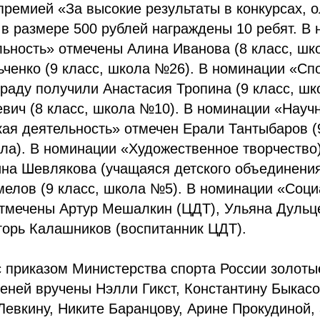
ремией «За высокие результаты в конкурсах, 
в размере 500 рублей награждены 10 ребят. В
ьность» отмечены Алина Иванова (8 класс, шк
ченко (9 класс, школа №26). В номинации «Сп
раду получили Анастасия Тропина (9 класс, шк
вич (8 класс, школа №10). В номинации «Науч
ая деятельность» отмечен Ерали Тантыбаров (9
ла). В номинации «Художественное творчество
ина Шевлякова (учащаяся детского объединения
мелов (9 класс, школа №5). В номинации «Соц
тмечены Артур Мешалкин (ЦДТ), Ульяна Дульце
горь Калашников (воспитанник ЦДТ).
с приказом Министерства спорта России золоты
еней вручены Нэлли Гикст, Константину Быкас
Левкину, Никите Баранцову, Арине Прокудиной, 