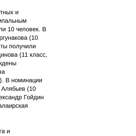
тных и
ципальным
и 10 человек. В
ргунакова (10
нты получили
инова (11 класс,
аждены
ва
). В номинации
 Алябьев (10
лександр Гойдин
алаирская
га и