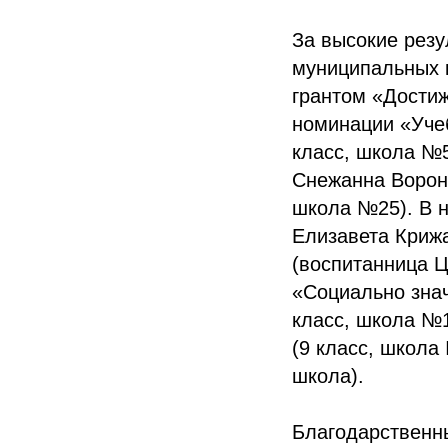
За высокие резу
муниципальных 
грантом «Достиж
номинации «Уче
класс, школа №
Снежанна Воронч
школа №25). В 
Елизавета Крижа
(воспитанница Ц
«Социально зна
класс, школа №1
(9 класс, школа
школа).
Благодарственн