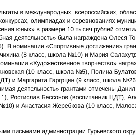
льтаты в международных, всероссийских, облас
конкурсах, олимпиадах и соревнованиях муни
ения юных» в размере 10 тысяч рублей отметил
бная деятельность» была награждена Олеся То
5). В номинации «Спортивные достижения» гра
ихина (8 класс, школа №10) и Мария Салахутд
номинации «Художественное творчество» нагр
новская (10 класс, школа №5), Полина Булато
ДТ) и Маргарита Гаргрцян (9 класс, школа №26
чимая деятельность» грантами отмечены Данил
1), Ростислав Бессонов (воспитанник ЦДТ), А
 №10) и Анастасия Жеребкова (10 класс, Малос
ыми письмами администрации Гурьевского окру