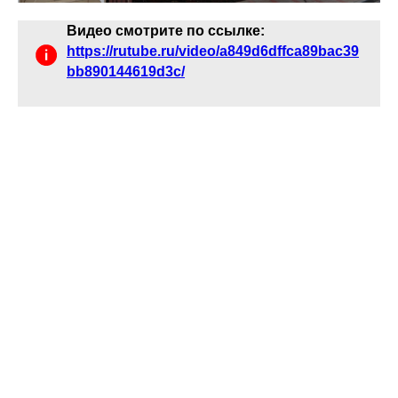
Видео смотрите по ссылке:
https://rutube.ru/video/a849d6dffca89bac39
bb890144619d3c/