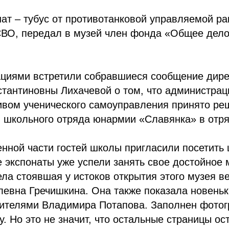
ат – тубус от противотанковой управляемой ра
СВО, передал в музей член фонда «Общее дело
циями встретили собравшиеся сообщение дир
тантиновны Лихачевой о том, что администра
ивом ученического самоуправления принято ре
 школьного отряда юнармии «Славянка» в отр
нной части гостей школы пригласили посетить
е экспонаты уже успели занять свое достойное 
ла стоявшая у истоков открытия этого музея в
левна Гречишкина. Она также показала новень
ителями Владимира Потапова. Заполнен фото
. Но это не значит, что остальные страницы ос