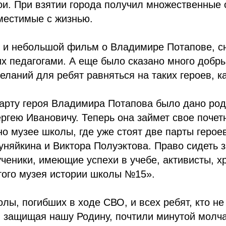
ои. При взятии города получил множественные
местимые с жизнью.
м и небольшой фильм о Владимире Потапове, с
х педагогами. А еще было сказано много добр
еланий для ребят равняться на таких героев, ка
парту героя Владимира Потапова было дано ро
ргею Ивановичу. Теперь она займет свое почет
о музее школы, где уже стоят две парты герое
няйкина и Виктора Полуэктова. Право сидеть 
ученики, имеющие успехи в учебе, активисты, х
того музея истории школы №15».
лы, погибших в ходе СВО, и всех ребят, кто не
, защищая нашу Родину, почтили минутой молч