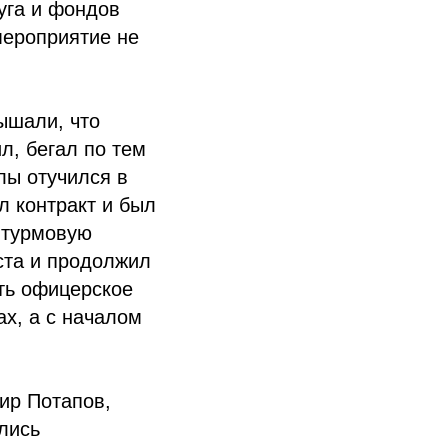
уга и фондов
ероприятие не
ышали, что
л, бегал по тем
лы отучился в
л контракт и был
штурмовую
ста и продолжил
ть офицерское
ах, а с началом
мир Потапов,
елись