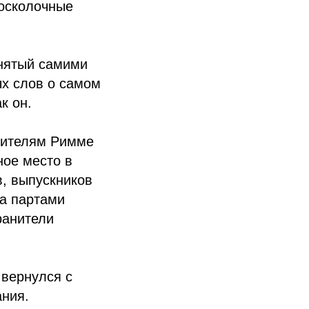
 осколочные
нятый самими
ых слов о самом
к он.
дителям Римме
ное место в
в, выпускников
за партами
ранители
 вернулся с
ания.