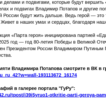
и делами и подвигами, которые будут вершить
елах и подвигах Владимир Потапов и другие по
 России будут жить дальше. Ведь герой — это т
 Живет в наших умах и сердцах, благодаря наш
кция «Парта героя» инициирована партией «Ед
 2025 год — год 80-летия Победы в Великой От
ен Президентом России Владимиром Путиным 
ства.
яти Владимира Потапова смотрите в ВК в гр
/gu_ru_42?w=wall-193113672_16174
фий в галерее портала "ГуРу":
42.ru/tpost/i39i5yruo1-otkritie-parti-geroya-pam