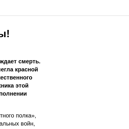
ы!
еждает смерть.
легла красной
ественного
ника этой
ыполнении
ного полка»,
кальных войн,