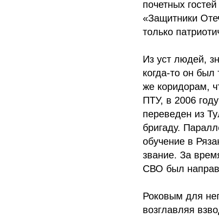
почетных гостей
«Защитники Оте
только патриот
Из уст людей, з
когда-то он был
же коридорам, ч
ПТУ, в 2006 год
переведен из Ту
бригаду. Парал
обучение в Ряз
звание. За врем
СВО был направ
Роковым для нег
возглавляя взво