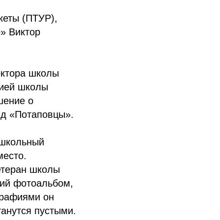
кеты (ПТУР),
» Виктор
ектора школы
цией школы
шение о
яд «Потаповцы».
 школьный
место.
етеран школы
кий фотоальбом,
графиями он
танутся пустыми.