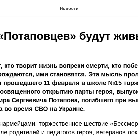
Новости
«Потаповцев» будут жив
т, кто творит жизнь вопреки смерти, кто поб
рождаются, ими становятся. Эта мысль про
я прошедшего 11 февраля в школе №15 торж
посвященного открытию парты героя, выпуск
ра Сергеевича Потапова, погибшего при в
а во время СВО на Украине.
нармейцами, торжественное шествие «Бессмерт
але родителей и педагогов героя, ветеранов ло