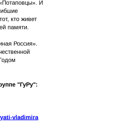
 «Потаповцы». И
гибшие
от, кто живет
ей памяти.
иная Россия».
ечественной
Годом
уппе "ГуРу":
yati-vladimira