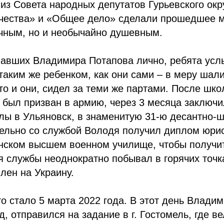
 из Совета народных депутатов Гурьевского окр
чества» и «Общее дело» сделали прошедшее м
ичным, но и необычайно душевным.
навших Владимира Потапова лично, ребята усл
 таким же ребенком, как они сами – в меру шали
то и они, сидел за теми же партами. После шко
у был призван в армию, через 3 месяца заключи
лы в Ульяновск, в знаменитую 31-ю десантно-
лельно со службой Володя получил диплом юри
анском высшем военном училище, чтобы получи
я службы неоднократно побывал в горячих точк
лен на Украину.
о стало 5 марта 2022 года. В этот день Влади
д, отправился на задание в г. Гостомель, где в