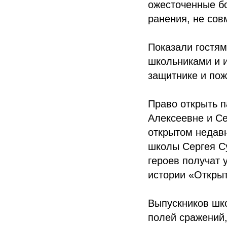
ожесточенные б
ранения, не сов
Показали гостя
школьниками и и
защитнике и пож
Право открыть 
Алексеевне и Се
открытом недавн
школы Сергея Су
героев получат 
истории «Откры
Выпускников шко
полей сражений