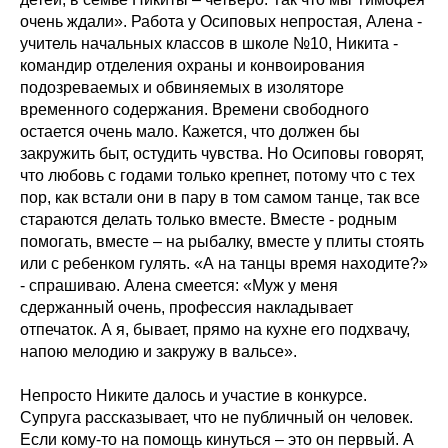
очень ждали». Работа у Осиповых непростая, Алена -
учитель начальных классов в школе №10, Никита -
командир отделения охраны и конвоирования
подозреваемых и обвиняемых в изоляторе
временного содержания. Времени свободного
остается очень мало. Кажется, что должен бы
закружить быт, остудить чувства. Но Осиповы говорят,
что любовь с годами только крепнет, потому что с тех
пор, как встали они в пару в том самом танце, так все
стараются делать только вместе. Вместе - родным
помогать, вместе – на рыбалку, вместе у плиты стоять
или с ребенком гулять. «А на танцы время находите?»
- спрашиваю. Алена смеется: «Муж у меня
сдержанный очень, профессия накладывает
отпечаток. А я, бывает, прямо на кухне его подхвачу,
напою мелодию и закружу в вальсе».
Непросто Никите далось и участие в конкурсе.
Супруга рассказывает, что не публичный он человек.
Если кому-то на помощь кинуться – это он первый. А