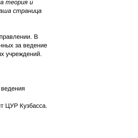
ла теория и
наша страница
правлении. В
нных за ведение
ых учреждений.
 ведения
ит ЦУР Кузбасса.