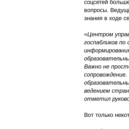
соцсетей больше
вопросы. Ведущи
знания в ходе с
«Центром управ
госпабликов по
информирования
образовательны
Важно не прост
сопровождение.
образовательны
ведением стран
отметил руково
Вот только неко