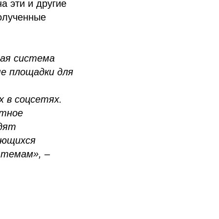
а эти и другие
полученные
ная система
е площадки для
 в соцсетях.
ртное
одят
ающихся
 темам», –