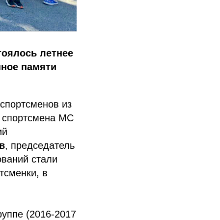
тоялось летнее
нное памяти
 спортсменов из
4 спортсмена МС
ий
в
, председатель
ований стали
ртсменки, в
уппе (2016-2017