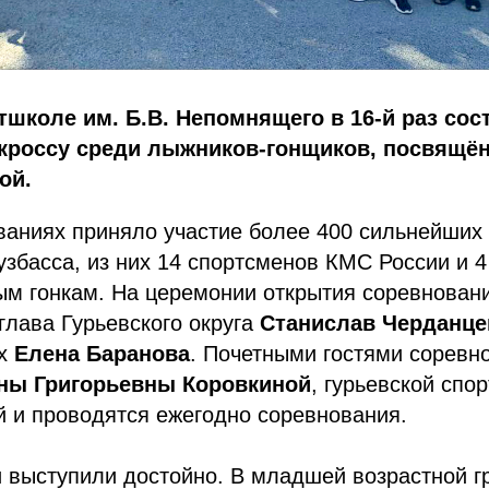
тшколе им. Б.В. Непомнящего в 16-й раз сос
 кроссу среди лыжников-гонщиков, посвящё
ой.
ваниях приняло участие более 400 сильнейших
узбасса, из них 14 спортсменов КМС России и 
ым гонкам. На церемонии открытия соревнован
глава Гурьевского округа
Станислав
Черданце
ых
Елена
Баранова
. Почетными гостями соревн
ны
Григорьевны
Коровкиной
, гурьевской спо
й и проводятся ежегодно соревнования.
выступили достойно. В младшей возрастной гр