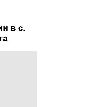
и в с.
га