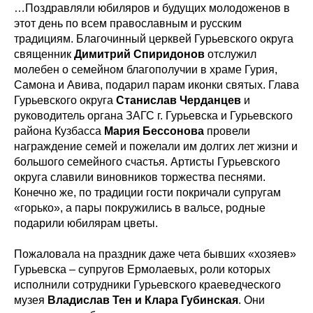
…Поздравляли юбиляров и будущих молодоженов в
этот день по всем православным и русским
традициям. Благочинный церквей Гурьевского округа
священник
Димитрий Спиридонов
отслужил
молебен о семейном благополучии в храме Гурия,
Самона и Авива, подарил парам иконки святых. Глава
Гурьевского округа
Станислав Черданцев
и
руководитель органа ЗАГС г. Гурьевска и Гурьевского
района Кузбасса
Мария Бессонова
провели
награждение семей и пожелали им долгих лет жизни и
большого семейного счастья. Артисты Гурьевского
округа славили виновников торжества песнями.
Конечно же, по традиции гости покричали супругам
«горько», а пары покружились в вальсе, родные
подарили юбилярам цветы.
Пожаловала на праздник даже чета бывших «хозяев»
Гурьевска – супругов Ермолаевых, роли которых
исполнили сотрудники Гурьевского краеведческого
музея
Владислав Тен и Клара Губинская
. Они