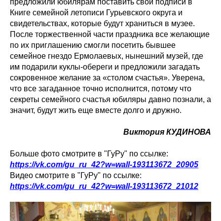
предложили юбилярам поставить свои подписи в
Книге семейной летописи Гурьевского округа и
свидетельствах, которые будут храниться в музее.
После торжественной части праздника все желающие
по их приглашению смогли посетить бывшее
семейное гнездо Ермолаевых, нынешний музей, где
им подарили куклы-обереги и предложили загадать
сокровенное желание за «столом счастья». Уверена,
что все загаданное точно исполнится, потому что
секреты семейного счастья юбиляры давно познали, а
значит, будут жить еще вместе долго и дружно.
Виктория КУДИНОВА
Больше фото смотрите в "ГуРу" по ссылке:
https://vk.com/gu_ru_42?w=wall-193113672_20905
Видео смотрите в "ГуРу" по ссылке:
https://vk.com/gu_ru_42?w=wall-193113672_21012