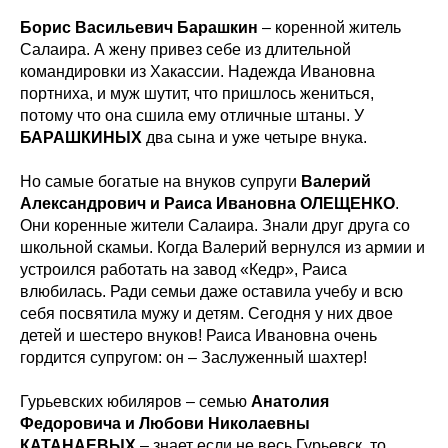
Борис Васильевич Барашкин
– коренной житель
Салаира. А жену привез себе из длительной
командировки из Хакассии. Надежда Ивановна
портниха, и муж шутит, что пришлось жениться,
потому что она сшила ему отличные штаны. У
БАРАШКИНЫХ
два сына и уже четыре внука.
Но самые богатые на внуков супруги
Валерий
Александрович и Раиса Ивановна ОЛЕЩЕНКО
.
Они коренные жители Салаира. Знали друг друга со
школьной скамьи. Когда Валерий вернулся из армии и
устроился работать на завод «Кедр», Раиса
влюбилась. Ради семьи даже оставила учебу и всю
себя посвятила мужу и детям. Сегодня у них двое
детей и шестеро внуков! Раиса Ивановна очень
гордится супругом: он – Заслуженный шахтер!
Гурьевских юбиляров – семью
Анатолия
Федоровича и Любови Николаевны
КАТАНАЕВЫХ
– знает если не весь Гурьевск, то