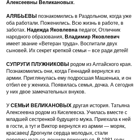
Алексеевны Великановых
.
АЛЯБЬЕВЫ
познакомились в Раздольном, когда уже
оба работали. Поженились. Всю жизнь в работе, в
заботах.
Надежда Яковлевна
педагог, Отличник
народного образования,
Владимир Яковлевич
имеет звание «Ветеран труда». Воспитали двух
сыновей. Их секрет крепкой семьи – все ради детей!
СУПРУГИ ПЛУЖНИКОВЫ
родом из Алтайского края.
Познакомились они, когда Геннадий вернулся из
армии. Приглянулась ему подросшая Машенька, и он
отбил ее у жениха. Появилась семья, дочка. А сегодня
у них двое замечательных внуков.
У
СЕМЬИ ВЕЛИКАНОВЫХ
другая история. Татьяна
Алексеевна родом из Киселевска. Училась вместе с
младшей сестренкой будущего мужа. Приехала к ней
в гости, а тут и Виктор вернулся из армии — моряк,
красавец! Дрогнули сердца молодых, стали
переписываться, решили пожениться. В 1981 году