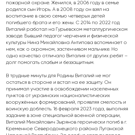
пожарной охране. Женился, в 2006 году в семье
родился сын Игорь. А в 2008 году он взял на
воспитание в свою семью четверых детей
погибшего брата и его жены. С 2014 по 2022 год
Виталий работал на Гурьевском металлургическом
заводе. Бывший педагог черчения и физической
культуры Нина Михайловна Антипова вспоминает о
нем, как о скромном, застенчивом мальчике. Но
одно качество отличало Виталия от других ребят –
долг помогать слабым и беззащитным.
В трудные минуты для Родины Виталий не мог
остаться в стороне и встал на ее защиту. Он
принимал участие в освобождении населенных
пунктов от украинских националистических
вооружённых формирований, проявляя смелость и
воинскую доблесть. 16 февраля 2023 года, выполняя
задание в зоне специальной военной операции,
Виталий Михайлович Зырянов героически погиб в г.
Кременное Северодонецкого района Луганской