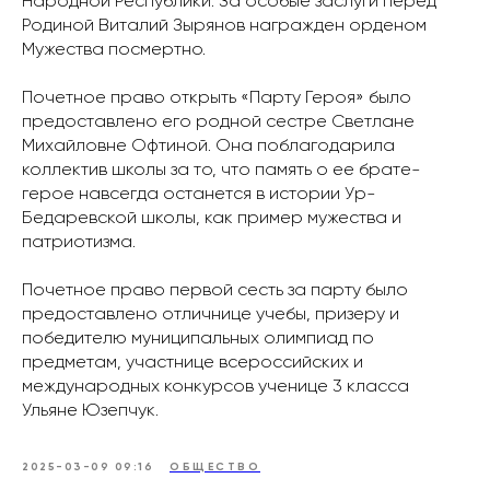
Народной Республики. За особые заслуги перед
Родиной Виталий Зырянов награжден орденом
Мужества посмертно.
Почетное право открыть «Парту Героя» было
предоставлено его родной сестре Светлане
Михайловне Офтиной. Она поблагодарила
коллектив школы за то, что память о ее брате-
герое навсегда останется в истории Ур-
Бедаревской школы, как пример мужества и
патриотизма.
Почетное право первой сесть за парту было
предоставлено отличнице учебы, призеру и
победителю муниципальных олимпиад по
предметам, участнице всероссийских и
международных конкурсов ученице 3 класса
Ульяне Юзепчук.
2025-03-09 09:16
ОБЩЕСТВО