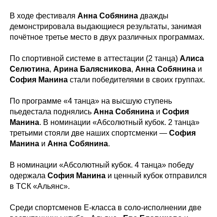
В ходе фестиваля
Анна
Собянина
дважды
демонстрировала выдающиеся результаты, занимая
почётное третье место в двух различных программах.
По спортивной системе в аттестации (2 танца)
Алиса
Селютина
,
Арина
Балясникова
,
Анна
Собянина
и
София
Манина
стали победителями в своих группах.
По программе «4 танца» на высшую ступень
пьедестала поднялись
Анна
Собянина
и
София
Манина
. В номинации «Абсолютный кубок. 2 танца»
третьими стояли две наших спортсменки —
София
Манина
и
Анна
Собянина
.
В номинации «Абсолютный кубок. 4 танца» победу
одержала
София
Манина
и ценный кубок отправился
в ТСК «Альянс».
Среди спортсменов Е-класса в соло-исполнении две