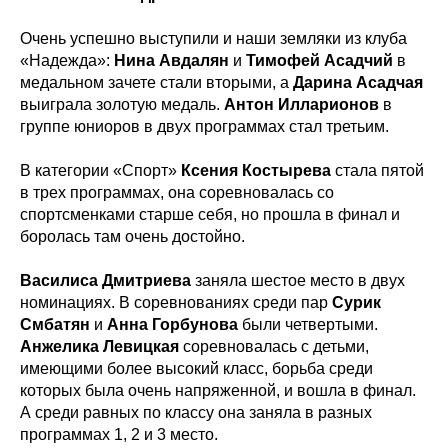
Очень успешно выступили и наши земляки из клуба
«Надежда»:
Нина
Авдалян
и
Тимофей
Асадчий
в
медальном зачете стали вторыми, а
Дарина
Асадчая
выиграла золотую медаль.
Антон
Илларионов
в
группе юниоров в двух программах стал третьим.
В категории «Спорт»
Ксения
Костырева
стала пятой
в трех программах, она соревновалась со
спортсменками старше себя, но прошла в финал и
боролась там очень достойно.
Василиса
Дмитриева
заняла шестое место в двух
номинациях. В соревнованиях среди пар
Сурик
Смбатян
и
Анна
Горбунова
были четвертыми.
Анжелика
Левицкая
соревновалась с детьми,
имеющими более высокий класс, борьба среди
которых была очень напряженной, и вошла в финал.
А среди равных по классу она заняла в разных
программах 1, 2 и 3 место.