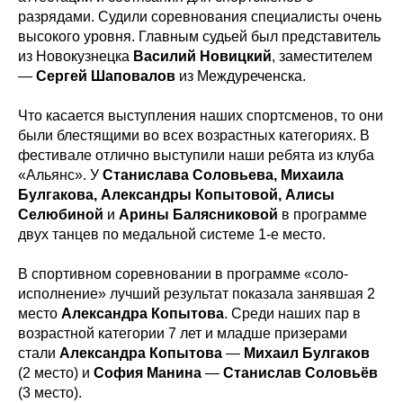
разрядами. Судили соревнования специалисты очень
высокого уровня. Главным судьей был представитель
из Новокузнецка
Василий
Новицкий
, заместителем
—
Сергей
Шаповалов
из Междуреченска.
Что касается выступления наших спортсменов, то они
были блестящими во всех возрастных категориях. В
фестивале отлично выступили наши ребята из клуба
«Альянс». У
Станислава Соловьева, Михаила
Булгакова, Александры Копытовой, Алисы
Селюбиной
и
Арины Балясниковой
в программе
двух танцев по медальной системе 1-е место.
В спортивном соревновании в программе «соло-
исполнение» лучший результат показала занявшая 2
место
Александра
Копытова
. Среди наших пар в
возрастной категории 7 лет и младше призерами
стали
Александра
Копытова
—
Михаил
Булгаков
(2 место) и
София
Манина
—
Станислав
Соловьёв
(3 место).