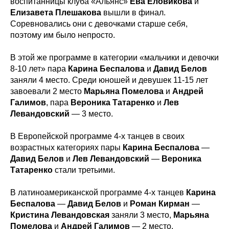
воспитанницы клуба «Альянс»
Ева
Еловикова
и
Елизавета
Плешакова
вышли в финал.
Соревновались они с девочками старше себя,
поэтому им было непросто.
В этой же программе в категории «мальчики и девочки
8-10 лет» пара
Карина
Беспалова
и
Давид
Белов
заняли 4 место. Среди юношей и девушек 11-15 лет
завоевали 2 место
Марьяна Помелова
и
Андрей
Галимов
, пара
Вероника
Татаренко
и
Лев
Левандовский
— 3 место.
В Европейской программе 4-х танцев в своих
возрастных категориях пары
Карина
Беспалова
—
Давид
Белов
и
Лев
Левандовский
—
Вероника
Татаренко
стали третьими.
В латиноамериканской программе 4-х танцев
Карина
Беспалова
—
Давид
Белов
и
Роман
Кирман
—
Кристина
Левандовская
заняли 3 место,
Марьяна
Помелова
и
Андрей
Галимов
— 2 место.