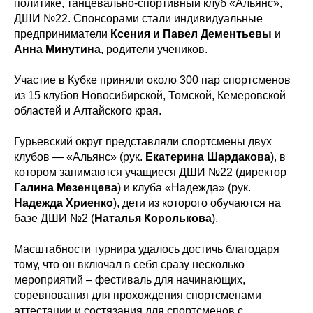
политике, танцевально-спортивный клуб «Альянс»,
ДШИ №22. Спонсорами стали индивидуальные
предприниматели
Ксения и Павел Дементьевы
и
Анна Минутина
, родители учеников.
Участие в Кубке приняли около 300 пар спортсменов
из 15 клубов Новосибирской, Томской, Кемеровской
областей и Алтайского края.
Гурьевский округ представляли спортсмены двух
клубов — «Альянс» (рук.
Екатерина
Шардакова
), в
котором занимаются учащиеся ДШИ №22 (директор
Галина
Мезенцева
) и клуба «Надежда» (рук.
Надежда
Хриенко
), дети из которого обучаются на
базе ДШИ №2 (
Наталья
Королькова
).
Масштабности турнира удалось достичь благодаря
тому, что он включал в себя сразу несколько
мероприятий – фестиваль для начинающих,
соревнования для прохождения спортсменами
аттестации и состязания для спортсменов с