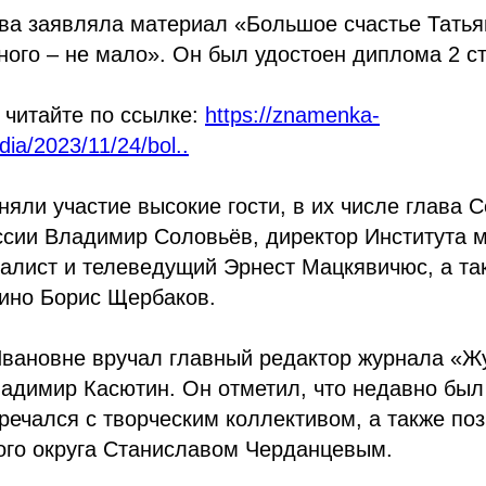
ва заявляла материал «Большое счастье Татья
ого – не мало». Он был удостоен диплома 2 с
 читайте по ссылке:
https://znamenka-
edia/2023/11/24/bol..
няли участие высокие гости, в их числе глава 
ссии Владимир Соловьёв, директор Института 
алист и телеведущий Эрнест Мацкявичюс, а та
кино Борис Щербаков.
Ивановне вручал главный редактор журнала «Ж
димир Касютин. Он отметил, что недавно был 
речался с творческим коллективом, а также по
ого округа Станиславом Черданцевым.