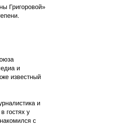
ны Григоровой»
тепени.
Союза
медиа и
кже известный
урналистика и
в гостях у
знакомился с