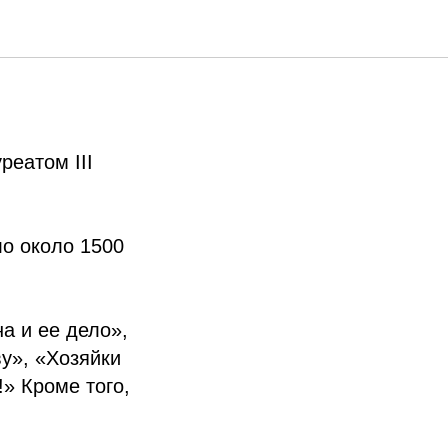
дента
реатом III
о около 1500
а и ее дело»,
у», «Хозяйки
» Кроме того,