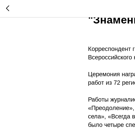
Московс
"Знамен
Корреспондент г
Всероссийского 
Церемония награ
работ из 72 рег
Работы журнали
«Преодоление», 
села», «Всегда 
было четыре сп