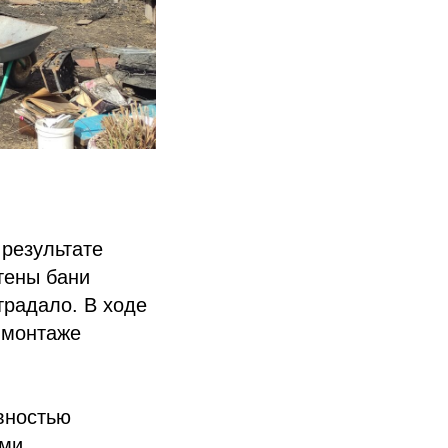
 результате
тены бани
традало. В ходе
 монтаже
вностью
ыми