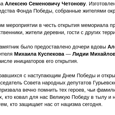
за
Алексею
Семеновичу
Четонову
. Изготовле
едства Фонда Победы, собранные жителями окр
ом мероприятии в честь открытия мемориала п
твенники, жители деревни, гости с других терр
памятник было предоставлено дочери вдовы
Ал
ителя
Михаила
Куспекова
—
Лидии
Михайло
числе инициаторов его открытия.
равшихся с наступающим Днем Победы и откр
седатель Совета народных депутатов Гурьевск
призвала вечно помнить тех героев, чьи фамил
ех, кто ковал для нас Великую Победу в тылу и 
тем, кто защищает нас от нацизма сегодня.