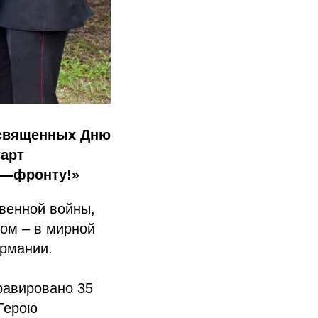
освященных Дню
арт
с—фронту!»
венной войны,
ом – в мирной
ермании.
равировано 35
Герою