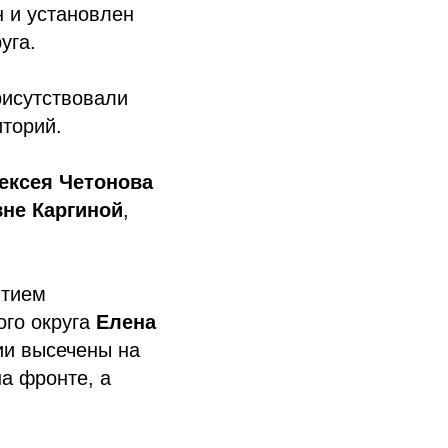
н и установлен
уга.
рисутствовали
иторий.
ексея
Четонова
вне
Каргиной
,
ытием
ого округа
Елена
ии высечены на
на фронте, а