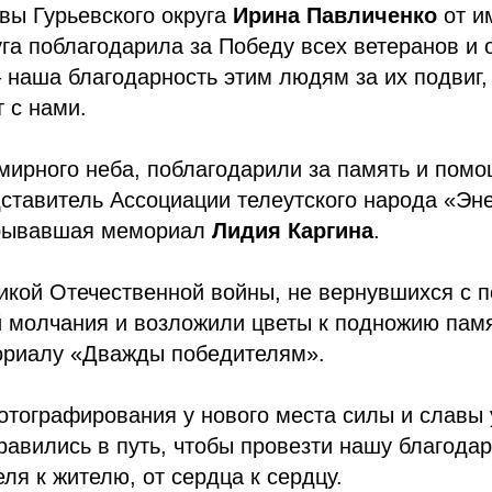
вы Гурьевского округа
Ирина
Павличенко
от и
уга поблагодарила за Победу всех ветеранов и 
 наша благодарность этим людям за их подвиг,
т с нами.
ирного неба, поблагодарили за память и помо
ставитель Ассоциации телеутского народа «Эн
рывавшая мемориал
Лидия
Каргина
.
икой Отечественной войны, не вернувшихся с 
й молчания и возложили цветы к подножию пам
ориалу «Дважды победителям».
тографирования у нового места силы и славы 
равились в путь, чтобы провезти нашу благода
ля к жителю, от сердца к сердцу.