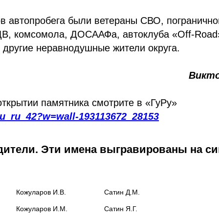
в автопробега были ветераны СВО, погранично
В, комсомола, ДОСААФа, автоклуба «Off-Road» 
и другие неравнодушные жители округа.
Викт
ткрытии памятника смотрите в «ГуРу»
/gu_ru_42?w=wall-193113672_28153
ители. Эти имена выгравированы на с
З.		
Кожуларов И.В.
Сатин Д.М.
Кожуларов И.М.
Сатин Я.Г.