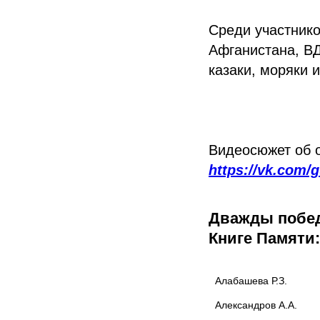
Среди участнико
Афганистана, ВД
казаки, моряки 
Видеосюжет об о
https://vk.com
Дважды побед
Книге Памяти:
Алабашева Р.
Александров А.А.	