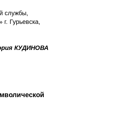
й службы,
г. Гурьевска,
ория КУДИНОВА
имволической