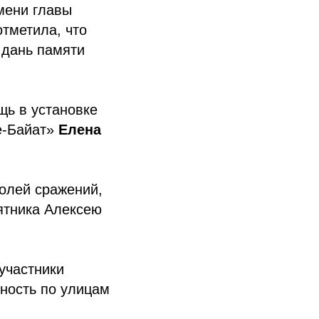
мени главы
отметила, что
 дань памяти
щь в установке
е-Байат»
Елена
полей сражений,
ятника Алексею
участники
рность по улицам