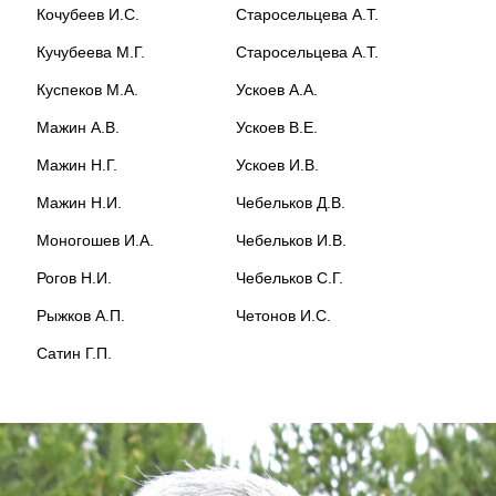
Кочубеев И.С.
Старосельцева А.Т.
Кучубеева М.Г.
Старосельцева А.Т.
Куспеков М.А.
Ускоев А.А.
Мажин А.В.
Ускоев В.Е.
Мажин Н.Г.
Ускоев И.В.
Мажин Н.И.
Чебельков Д.В.
Моногошев И.А.
Чебельков И.В.
Рогов Н.И.
Чебельков С.Г.
Рыжков А.П.
Четонов И.С.
Сатин Г.П.