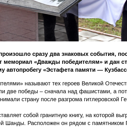
 произошло сразу два знаковых события, п
т мемориал «Дважды победителям» и дан ст
му автопробегу «Эстафета памяти — Кузбас
телями» называют тех героев Великой Отечест
и две победы – сначала над фашистами, а пот
днимали страну после разгрома гитлеровской Г
авляет собой гранитную книгу, на которой выг
й Шанды. Расположен он рядом с памятником 