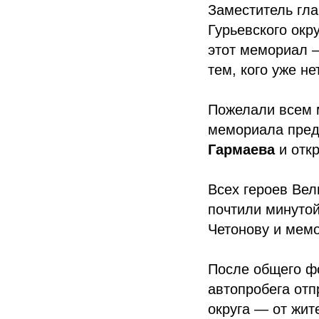
Заместитель гла
Гурьевского окр
этот мемориал –
тем, кого уже не
Пожелали всем м
мемориала пред
Гармаева
и отк
Всех героев Вел
почтили минуто
Четонову и мем
После общего фо
автопробега отп
округа — от жите