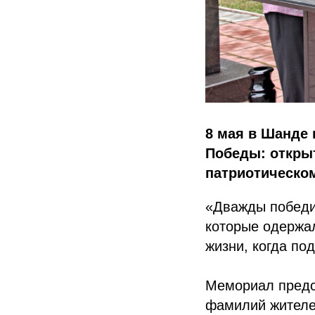
8 мая в Шанде
Победы: откры
патриотическо
«Дважды победи
которые одержал
жизни, когда по
Мемориал предст
фамилий жителе