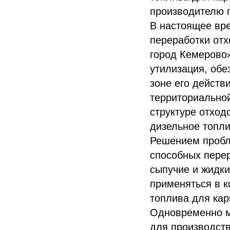
производителю п
В настоящее вре
переработки отх
город Кемерово»
утилизация, обе
зоне его действ
территориально
структуре отход
дизельное топли
Решением пробл
способных перер
сыпучие и жидки
применяться в к
топлива для кар
Одновременно м
для производств