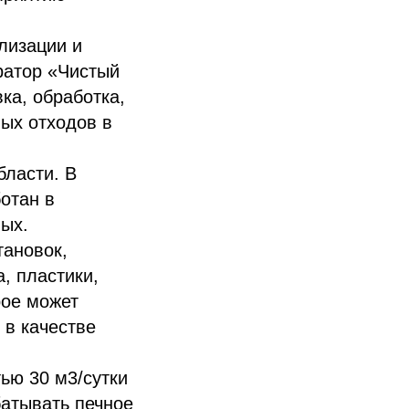
лизации и
ратор «Чистый
ка, обработка,
ых отходов в
бласти. В
отан в
ных.
ановок,
, пластики,
рое может
 в качестве
ью 30 м3/сутки
батывать печное