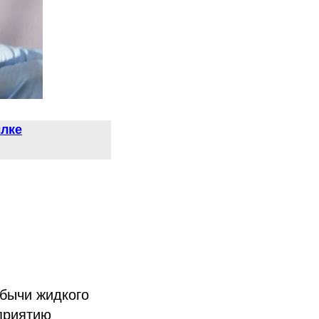
лке
обычи жидкого
приятию