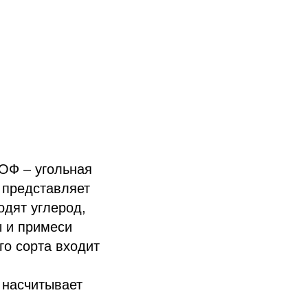
ОФ – угольная
ь представляет
одят углерод,
ы и примеси
го сорта входит
 насчитывает