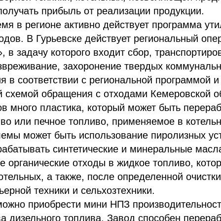
олучать прибыль от реализации продукции.
мя в регионе активно действует программа ути
одов. В Гурьевске действует региональный опе
, в задачу которого входит сбор, транспортиров
звреживание, захоронение твердых коммунальн
ия в соответствии с региональной программой и
й схемой обращения с отходами Кемеровской о
ов много пластика, который может быть перераб
во или печное топливо, применяемое в котель
емы может быть использование пиролизных уст
абатывать синтетические и минеральные масла
е органические отходы в жидкое топливо, кото
отельных, а также, после определенной очистки
ьерной техники и сельхозтехники.
ожно приобрести мини НПЗ производительност
а дизельного топлива. Завод способен перера