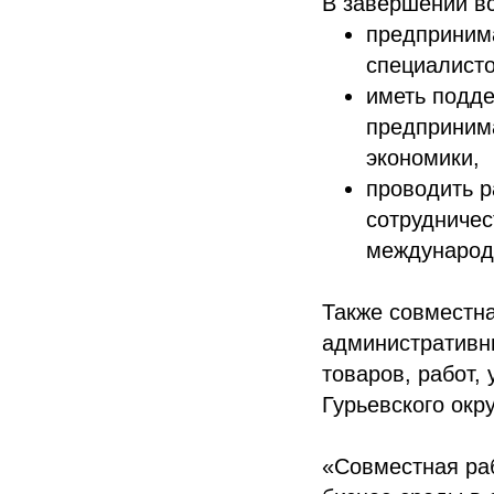
В завершении вс
предпринима
специалисто
иметь подде
предпринима
экономики,
проводить 
сотрудничес
международ
Также совместна
административн
товаров, работ,
Гурьевского окру
«Совместная ра