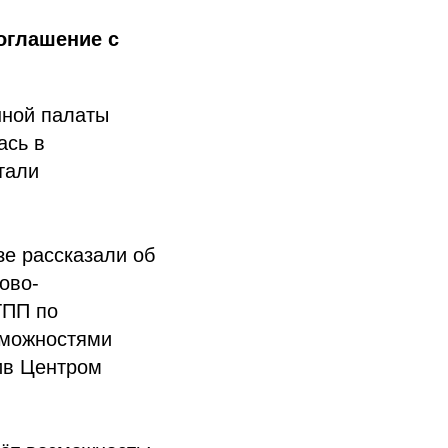
оглашение с
нной палаты
ась в
тали
е рассказали об
ово-
ТПП по
зможностями
ив Центром