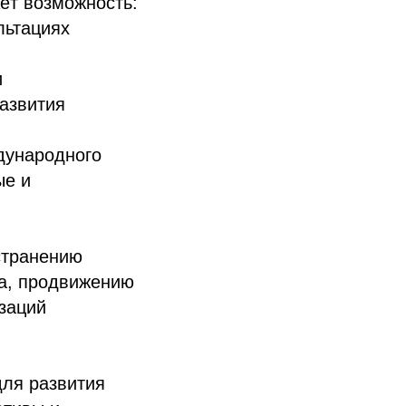
ёт возможность:
льтациях
и
развития
дународного
ые и
странению
а, продвижению
изаций
для развития