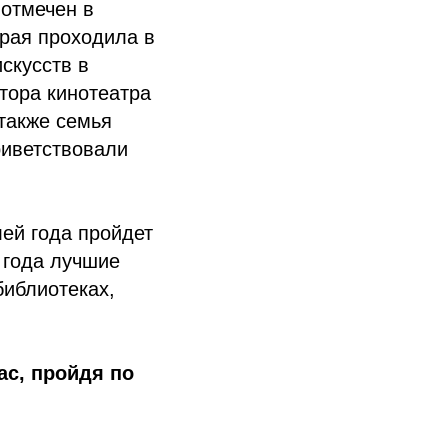
отмечен в
рая проходила в
скусств в
тора кинотеатра
также семья
риветствовали
ей года пройдет
5 года лучшие
библиотеках,
с, пройдя по