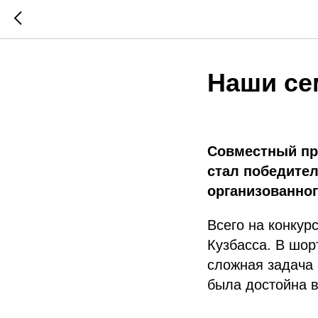
Наши се
Совместный про
стал победите
организованног
Всего на конкур
Кузбасса. В шо
сложная задача
была достойна в