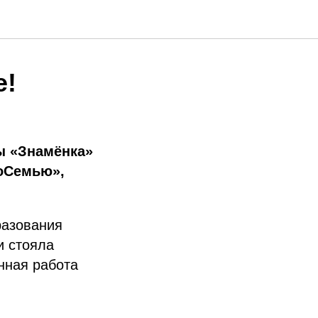
е!
ы «Знамёнка»
оСемью»,
разования
и стояла
нная работа