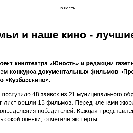
Новости
мьи и наше кино - лучши
ект кинотеатра «Юность» и редакции газет
лем конкурса документальных фильмов «Пр
о «Кузбасскино».
с поступило 48 заявок из 21 муниципального об
рт-лист вошли 16 фильмов. Перед членами жюр
 определения победителей. Каждая представле
ысокой оценки, отметили эксперты.