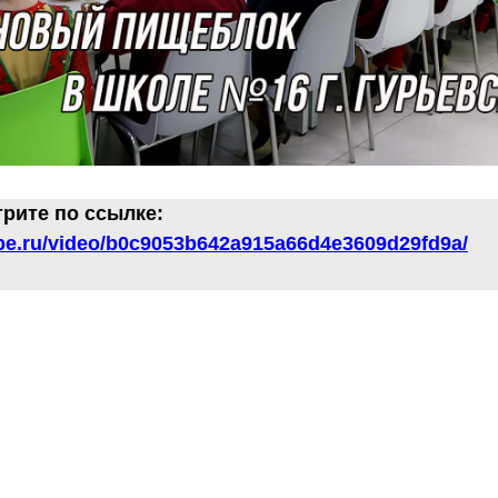
рите по ссылке:
ube.ru/video/b0c9053b642a915a66d4e3609d29fd9a/